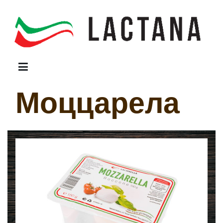
Lactana
produsele lactate
Моццарела